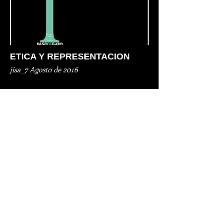
ETICA Y REPRESENTACION
jisa_7 Agosto de 2016
P.000-041
P.042-097
P.098-157
P.158-213
P.214-270
P.271-307
P.308-368