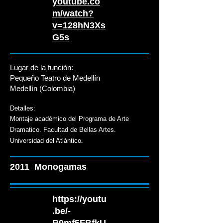
youtube.co
m/watch?
v=128hN3Xs
G5s
Lugar de la función:
Pequeño Teatro de Medellín
Medellín (Colombia)
Detalles:
Montaje académico del Programa de Arte
Dramatico. Facultad de Bellas Artes.
.
Universidad del Atlántico
2011_Monogamas
https://youtu
.be/-