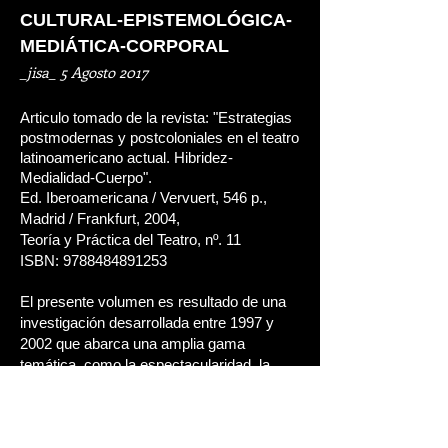
CULTURAL-EPISTEMOLÓGICA-
MEDIÁTICA-CORPORAL
_jisa_ 5 Agosto 2017
Articulo tomado de la revista: "Estrategias
postmodernas y postcoloniales en el teatro
latinoamericano actual. Hibridez-
Medialidad-Cuerpo".
Ed. Iberoamericana / Vervuert, 546 p.,
Madrid / Frankfurt, 2004,
Teoría y Práctica del Teatro, nº. 11
ISBN:
9788484891253
El presente volumen es resultado de una
investigación desarrollada entre 1997 y
2002 que abarca una amplia gama
temática, como la espectacularidad, la
teatralidad y la escenificación, desde un
enfoque de teoría cultural.